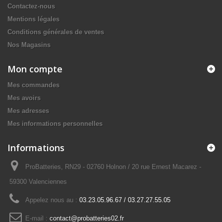
Contactez-nous
Mentions légales
Conditions générales de ventes
Nos Magasins
Mon compte
Mes commandes
Mes avoirs
Mes adresses
Mes informations personnelles
Informations
ProBatteries, RN29 - 02760 Holnon / 20 rue Ernest Macarez -
59300 Valenciennes
Appelez nous au :
03.23.05.96.67 / 03.27.27.55.05
E-mail :
contact@probatteries02.fr