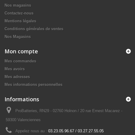
Nos magasins
Contactez-nous
Mentions légales
Conditions générales de ventes
Nos Magasins
Mon compte
Mes commandes
Mes avoirs
Mes adresses
Mes informations personnelles
Informations
ProBatteries, RN29 - 02760 Holnon / 20 rue Ernest Macarez -
59300 Valenciennes
Appelez nous au :
03.23.05.96.67 / 03.27.27.55.05